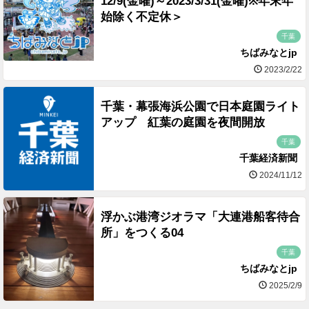
12/9(金曜)～2023/3/31(金曜)※年末年
始除く不定休＞
千葉
ちばみなとjp
2023/2/22
千葉・幕張海浜公園で日本庭園ライト
アップ 紅葉の庭園を夜間開放
千葉
千葉経済新聞
2024/11/12
浮かぶ港湾ジオラマ「大連港船客待合
所」をつくる04
千葉
ちばみなとjp
2025/2/9