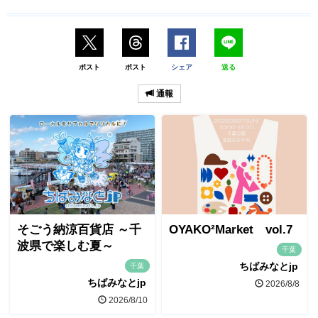
ポスト
ポスト
シェア
送る
通報
そごう納涼百貨店 ～千
OYAKO²Market vol.7
波県で楽しむ夏～
千葉
ちばみなとjp
千葉
ちばみなとjp
2026/8/8
2026/8/10