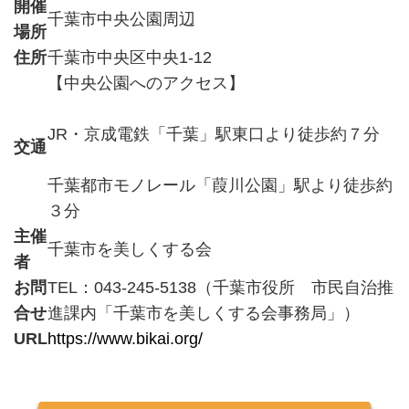
開催
千葉市中央公園周辺
場所
住所
千葉市中央区中央1-12
【中央公園へのアクセス】
JR・京成電鉄「千葉」駅東口より徒歩約７分
交通
千葉都市モノレール「葭川公園」駅より徒歩約
３分
主催
千葉市を美しくする会
者
お問
TEL：043‐245‐5138（千葉市役所 市民自治推
合せ
進課内「千葉市を美しくする会事務局」）
URL
https://www.bikai.org/