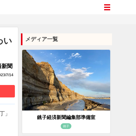
わい
メディア一覧
済新聞
23/7/14
丁」
銚子経済新聞編集部準備室
銚子