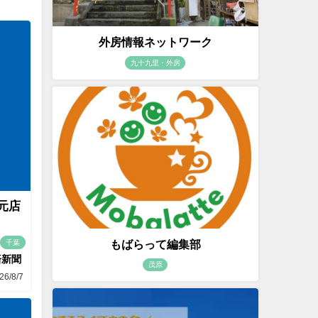
外房情報ネットワーク
九十九里・外房
地元店
もばらって編集部
千葉
済新聞
茂原
26/8/7