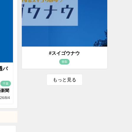
#スイゴウナウ
香取
通パ
もっと見る
千葉
済新聞
26/8/4