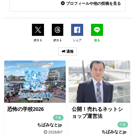
プロフィールや他の投稿を見る
ポスト
ポスト
シェア
送る
通報
恐怖の学校2026
公開！売れるネットシ
ョップ運営法
千葉
ちばみなとjp
千葉
ちばみなとjp
2026/8/7