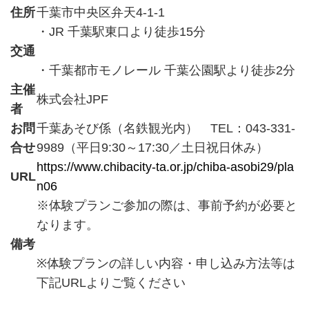
住所
千葉市中央区弁天4-1-1
・JR 千葉駅東口より徒歩15分
交通
・千葉都市モノレール 千葉公園駅より徒歩2分
主催
株式会社JPF
者
お問
千葉あそび係（名鉄観光内） TEL：043-331-
合せ
9989（平日9:30～17:30／土日祝日休み）
https://www.chibacity-ta.or.jp/chiba-asobi29/pla
URL
n06
※体験プランご参加の際は、事前予約が必要と
なります。
備考
※体験プランの詳しい内容・申し込み方法等は
下記URLよりご覧ください