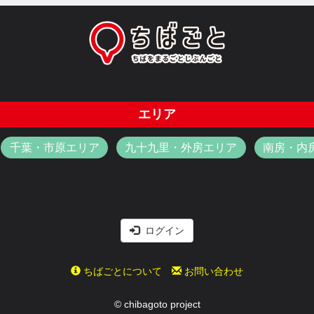
エリア
千葉・市原エリア
九十九里・外房エリア
南房・内
ログイン
ちばごとについて
お問い合わせ
© chibagoto project