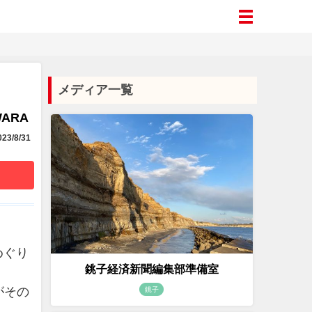
メディア一覧
WARA
23/8/31
めぐり
銚子経済新聞編集部準備室
がその
銚子