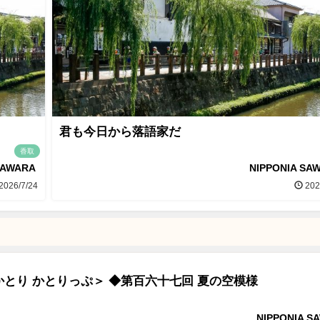
君も今日から落語家だ
香取
SAWARA
NIPPONIA SA
2026/7/24
202
とり かとりっぷ＞ ◆第百六十七回 夏の空模様
NIPPONIA S