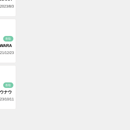
2023/8/3
香取
AWARA
21/12/23
香取
ゴウナウ
23/10/11