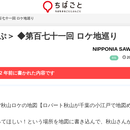
百七十一回 ロケ地巡り
ぷ＞ ◆第百七十一回 ロケ地巡り
NIPPONIA SA
20
香取
 2 年前に書かれた内容です
京 “秋山ロケの地図【ロバート秋山が千葉の小江戸で地図
ってほしい！という場所を地図に書き込んで、秋山さん