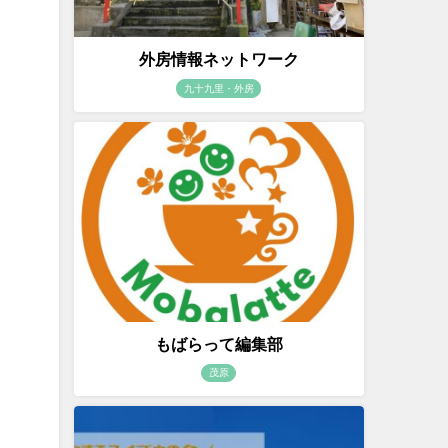
外房情報ネットワーク
九十九里・外房
もばらって編集部
茂原