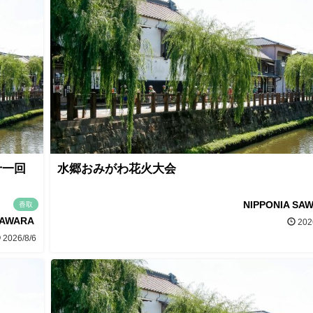
十一回
水郷おみがわ花火大会
NIPPONIA SA
香取
SAWARA
202
2026/8/6