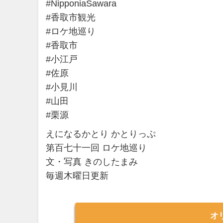
#NipponiaSawara
#香取市観光
#ロケ地巡り
#香取市
#小江戸
#佐原
#小見川
#山田
#栗源
えになるかとり かとりっぷ
第百七十一回 ロケ地巡り
文・写真 きのしたまみ
毎週木曜日更新
オ