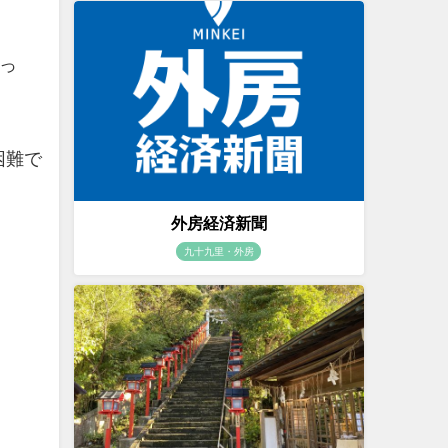
まっ
困難で
外房経済新聞
九十九里・外房