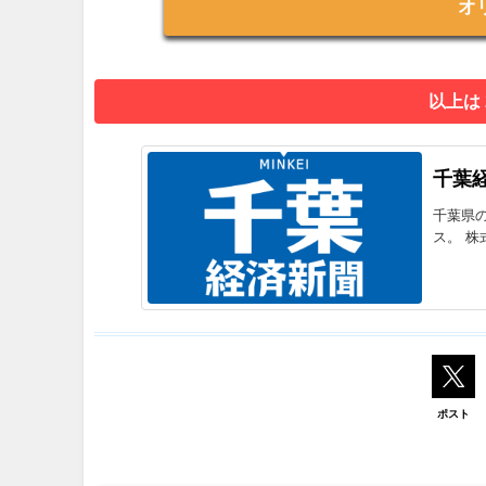
オ
以上は
千葉
千葉県
ス。 株
ポスト