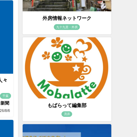
外房情報ネットワーク
九十九里・外房
人々
千葉
済新聞
もばらって編集部
26/8/6
茂原