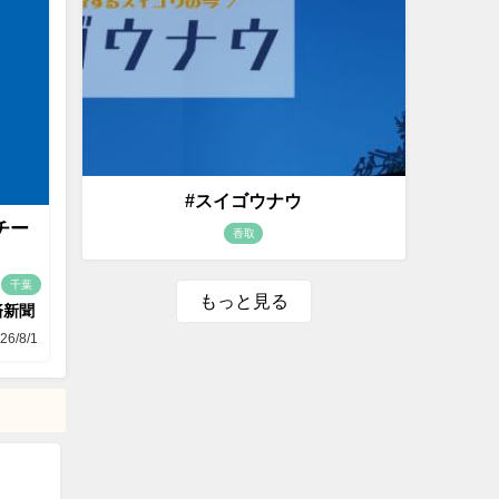
#スイゴウナウ
チー
香取
千葉
もっと見る
済新聞
26/8/1