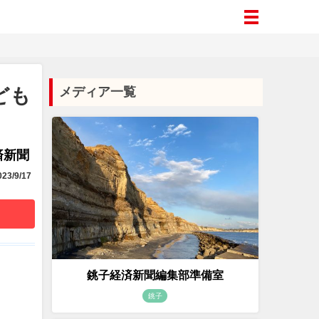
ども
メディア一覧
済新聞
23/9/17
銚子経済新聞編集部準備室
銚子