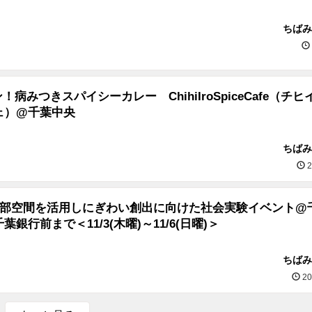
ちばみ
ン！病みつきスパイシーカレー ChihiIroSpiceCafe（チ
ェ）@千葉中央
ちばみ
2
号上部空間を活用しにぎわい創出に向けた社会実験イベント@
銀行前まで＜11/3(木曜)～11/6(日曜)＞
ちばみ
20