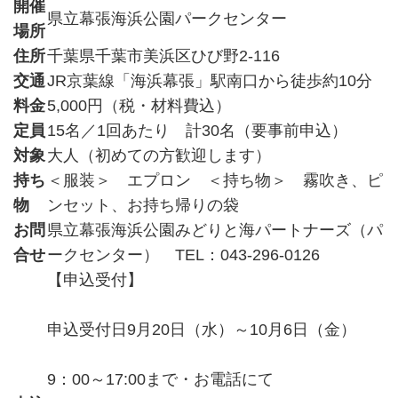
開催
県立幕張海浜公園パークセンター
場所
住所
千葉県千葉市美浜区ひび野2-116
交通
JR京葉線「海浜幕張」駅南口から徒歩約10分
料金
5,000円（税・材料費込）
定員
15名／1回あたり 計30名（要事前申込）
対象
大人（初めての方歓迎します）
持ち
＜服装＞ エプロン ＜持ち物＞ 霧吹き、ピ
物
ンセット、お持ち帰りの袋
お問
県立幕張海浜公園みどりと海パートナーズ（パ
合せ
ークセンター） TEL：043-296-0126
【申込受付】
申込受付日9月20日（水）～10月6日（金）
9：00～17:00まで・お電話にて