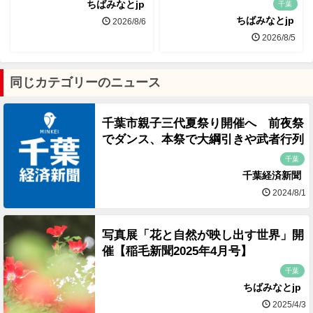
ちばみなとjp
千葉
ちばみなとjp
2026/8/6
2026/8/5
同じカテゴリーのニュース
千葉市親子三代夏祭り開催へ 前夜祭
でダンス、本祭で大綱引きや武者行列
千葉
千葉経済新聞
2024/8/1
写真展「花と自然が映し出す世界」開
催【稲毛新聞2025年4月号】
千葉
ちばみなとjp
2025/4/3