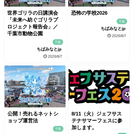
世界ゴリラの日講演会
恐怖の学校2026
「未来へ紡ぐゴリラプ
千葉
ロジェクト報告会」／
ちばみなとjp
千葉市動物公園
2026/8/7
千葉
ちばみなとjp
2026/8/7
公開！売れるネットシ
8/11（火）ジェフサス
ョップ運営法
テナサマーフェスに参
加します。
千葉