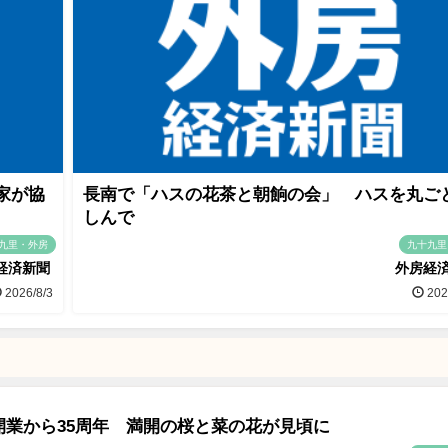
家が協
長南で「ハスの花茶と朝餉の会」 ハスを丸ご
しんで
九里・外房
九十九里
経済新聞
外房経
2026/8/3
202
開業から35周年 満開の桜と菜の花が見頃に