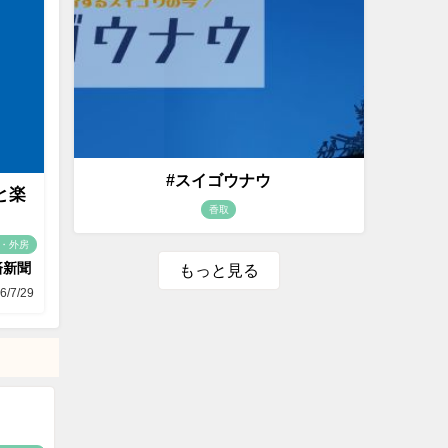
#スイゴウナウ
と楽
香取
・外房
済新聞
もっと見る
6/7/29