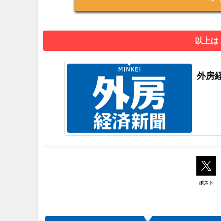
以上は
外房
ポスト