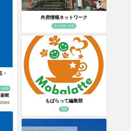
外房情報ネットワーク
九十九里・外房
民・
・外房
済新聞
もばらって編集部
26/8/4
茂原