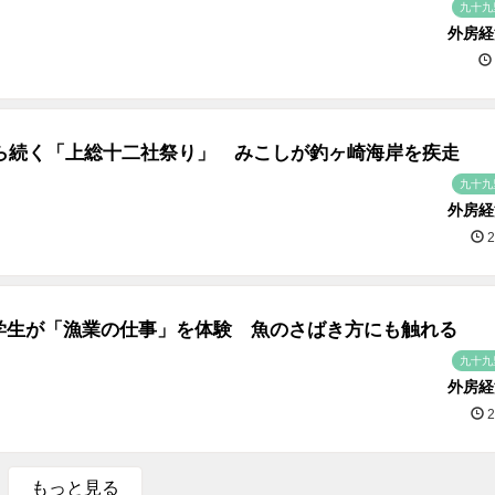
九十九
外房経
から続く「上総十二社祭り」 みこしが釣ヶ崎海岸を疾走
九十九
外房経
2
学生が「漁業の仕事」を体験 魚のさばき方にも触れる
九十九
外房経
2
もっと見る