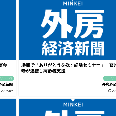
講演会
勝浦で「ありがとうを残す終活セミナー」 官
寺が連携し高齢者支援
九里・外房
九十九里
経済新聞
外房経
2026/8/6
20