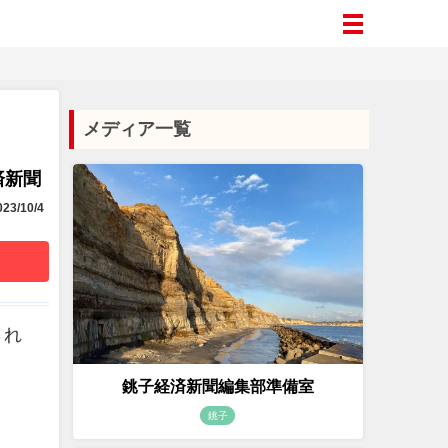
メディア一覧
済新聞
23/10/4
され
銚子経済新聞編集部準備室
銚子