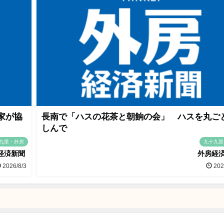
家が協
長南で「ハスの花茶と朝餉の会」 ハスを丸ご
しんで
九里・外房
九十九里
経済新聞
外房経
2026/8/3
202