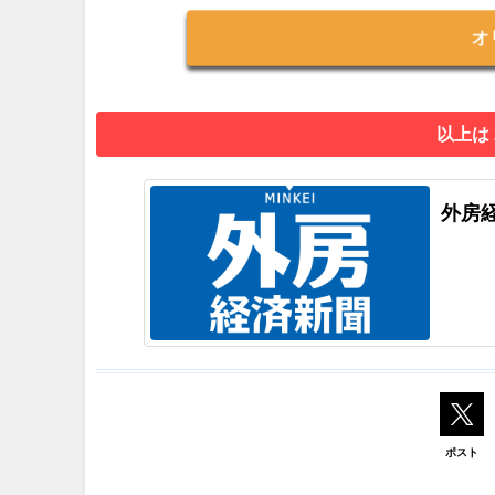
オ
以上は
外房
ポスト