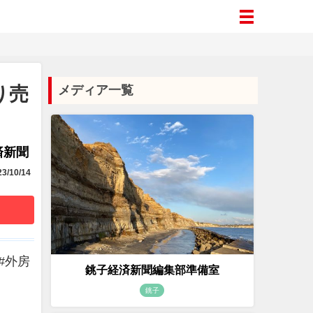
り売
メディア一覧
済新聞
3/10/14
#外房
銚子経済新聞編集部準備室
銚子