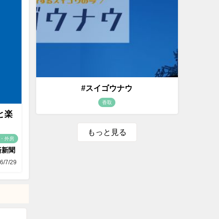
#スイゴウナウ
香取
と楽
もっと見る
・外房
済新聞
6/7/29