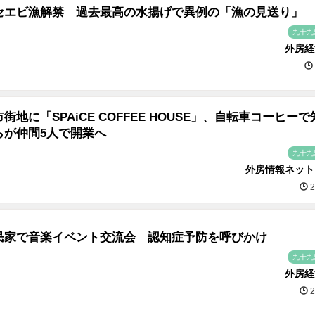
セエビ漁解禁 過去最高の水揚げで異例の「漁の見送り」
九十九
外房経
街地に「SPAiCE COFFEE HOUSE」、自転車コーヒー
らが仲間5人で開業へ
九十九
外房情報ネット
2
民家で音楽イベント交流会 認知症予防を呼びかけ
九十九
外房経
2