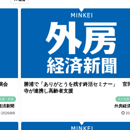
講演会
勝浦で「ありがとうを残す終活セミナー」 官
寺が連携し高齢者支援
九里・外房
九十九里
経済新聞
外房経
2026/8/6
20