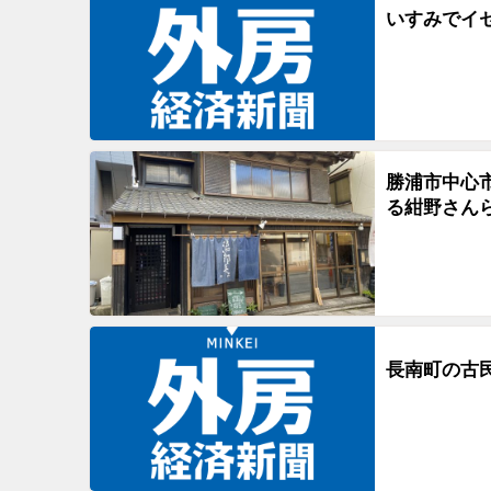
いすみでイ
勝浦市中心市
る紺野さん
長南町の古