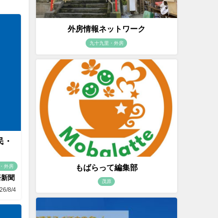
外房情報ネットワーク
九十九里・外房
民・
もばらって編集部
・外房
済新聞
茂原
26/8/4