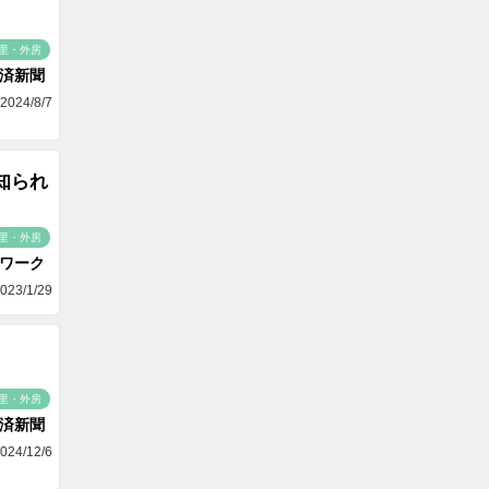
里・外房
済新聞
2024/8/7
で知られ
里・外房
ワーク
023/1/29
里・外房
済新聞
024/12/6