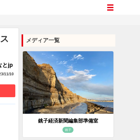
テス
メディア一覧
とjp
3/11/10
銚子経済新聞編集部準備室
銚子