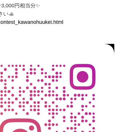
,000円相当分✨
い🚣
tocontest_kawanohuukei.html