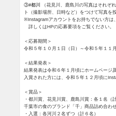
③
#都川
（花見川、鹿島川の写真はそれぞ
ト（撮影場所、日時など）をつけて写真を
※Instagramアカウントをお持ちでない
詳しくはHPの応募要項をご覧ください。
＜応募期間＞
令和５年１０月１日（日）～令和５年１１
＜結果発表＞
結果発表は令和６年１月頃にホームページ及びI
入賞された方には、令和５年１２月頃にInst
＜賞品＞
・都川賞、花見川賞、鹿島川賞：各１名（
千葉市の食のブランド「千」商品詰め合わせ9,
・入選：各河川２名ずつ（計６名）