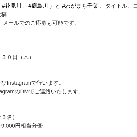
れ
#花見川
、
#鹿島川
）と
#わがまち千葉
、タイトル、
投稿
方は、メールでのご応募も可能です。
月３０日（木）
nstagramで行います。
agramのDMでご連絡いたします。
計３名）
000円相当分🤩