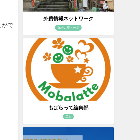
外房情報ネットワーク
とがで
九十九里・外房
もばらって編集部
茂原