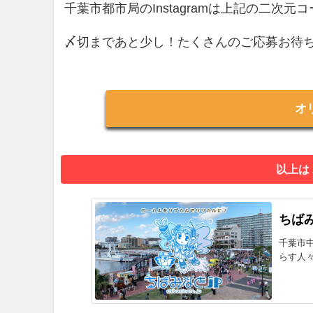
千葉市都市局のInstagramは上記の二次
〆切まであと少し！たくさんのご応募お待
オ
以上は
ちばみ
千葉市
らす人