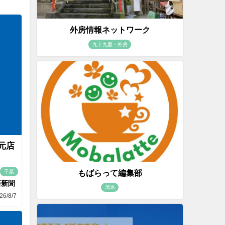
外房情報ネットワーク
九十九里・外房
地元店
もばらって編集部
千葉
済新聞
茂原
26/8/7