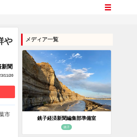
鮮や
メディア一覧
済新聞
3/11/20
葉市
銚子経済新聞編集部準備室
銚子