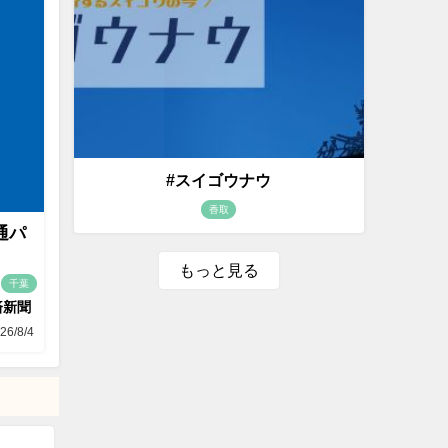
#スイゴウナウ
香取
通パ
もっと見る
千葉
済新聞
26/8/4