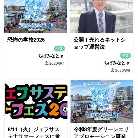
恐怖の学校2026
公開！売れるネットシ
ョップ運営法
千葉
ちばみなとjp
千葉
ちばみなとjp
2026/8/7
2026/8/6
8/11（火）ジェフサス
令和8年度グリーンエリ
テナサマーフェスに参
アプロモーション事業