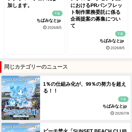
加します。
におけるPRパンフレッ
ト制作業務委託に係る
千葉
企画提案の募集につい
ちばみなとjp
て
2026/8/5
千葉
ちばみなとjp
2026/8/5
同じカテゴリーのニュース
1％の仕組み化が、99％の努力を超え
る！！
千葉
ちばみなとjp
2026/7/9
ビーチ焚火「SUNSET BEACH CLUB