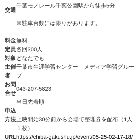
千葉モノレール千葉公園駅から徒歩5分
交通
※駐車台数には限りがあります。
料金
無料
定員
各回300人
対象
どなたでも
主催
千葉市生涯学習センター メディア学習グルー
者
プ
お問
043-207-5823
合せ
当日先着順
申込
方法
上映開始30分前から会場で整理券を配布（1人
１枚）
URL
https://chiba-gakushu.jp/event/05-25-02-17-18/