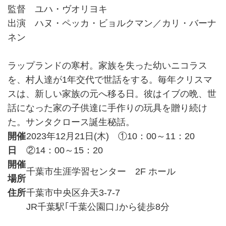
監督 ユハ・ヴオリヨキ
出演 ハヌ・ペッカ・ビョルクマン／カリ・バーナ
ネン
ラップランドの寒村。家族を失った幼いニコラス
を、村人達が1年交代で世話をする。毎年クリスマ
スは、新しい家族の元へ移る日。彼はイブの晩、世
話になった家の子供達に手作りの玩具を贈り続け
た。サンタクロース誕生秘話。
開催
2023年12月21日(木) ①10：00～11：20
日
②14：00～15：20
開催
千葉市生涯学習センター 2F ホール
場所
住所
千葉市中央区弁天3-7-7
JR千葉駅｢千葉公園口｣から徒歩8分