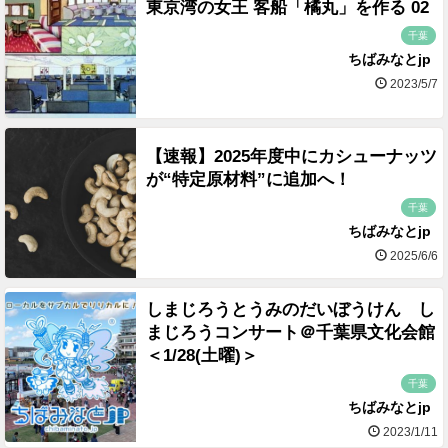
東京湾の女王 客船「橘丸」を作る 02
千葉
ちばみなとjp
2023/5/7
【速報】2025年度中にカシューナッツ
が“特定原材料”に追加へ！
千葉
ちばみなとjp
2025/6/6
しまじろうとうみのだいぼうけん し
まじろうコンサート＠千葉県文化会館
＜1/28(土曜)＞
千葉
ちばみなとjp
2023/1/11