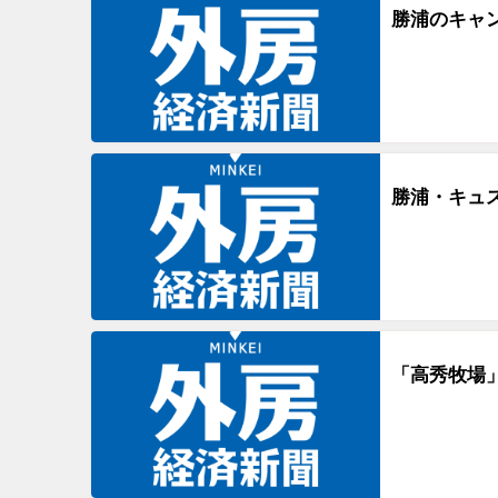
勝浦のキャ
勝浦・キュ
「高秀牧場