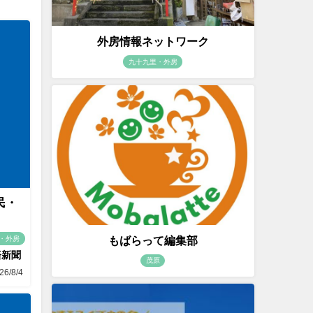
外房情報ネットワーク
九十九里・外房
民・
もばらって編集部
・外房
済新聞
茂原
26/8/4