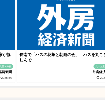
家が協
長南で「ハスの花茶と朝餉の会」 ハスを丸ご
しんで
九里・外房
九十九里
経済新聞
外房経
2026/8/3
202