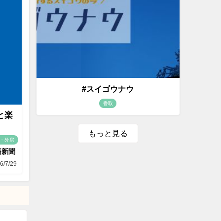
#スイゴウナウ
香取
と楽
もっと見る
・外房
済新聞
6/7/29