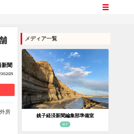
舗
メディア一覧
済新聞
3/12/25
#外房
銚子経済新聞編集部準備室
銚子