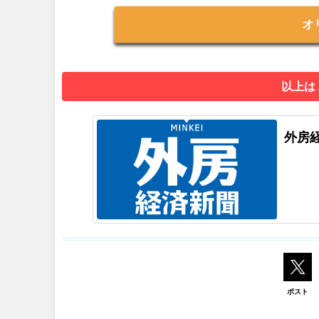
オ
以上は
外房
ポスト