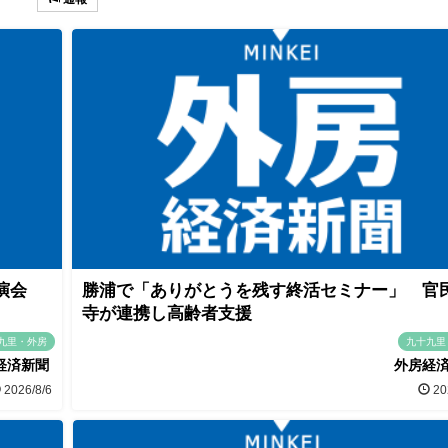
講演会
勝浦で「ありがとうを残す終活セミナー」 官
寺が連携し高齢者支援
九里・外房
九十九里
経済新聞
外房経
2026/8/6
20