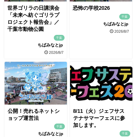
世界ゴリラの日講演会
恐怖の学校2026
「未来へ紡ぐゴリラプ
千葉
ロジェクト報告会」／
ちばみなとjp
千葉市動物公園
2026/8/7
千葉
ちばみなとjp
2026/8/7
公開！売れるネットシ
8/11（火）ジェフサス
ョップ運営法
テナサマーフェスに参
加します。
千葉
ちばみなとjp
千葉