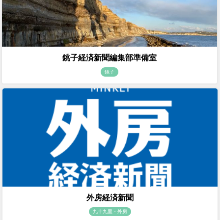
銚子経済新聞編集部準備室
銚子
外房経済新聞
九十九里・外房