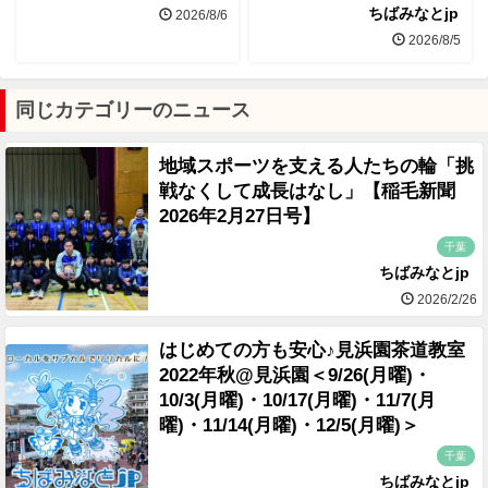
ちばみなとjp
2026/8/6
2026/8/5
同じカテゴリーのニュース
地域スポーツを支える人たちの輪「挑
戦なくして成長はなし」【稲毛新聞
2026年2月27日号】
千葉
ちばみなとjp
2026/2/26
はじめての方も安心♪見浜園茶道教室
2022年秋@見浜園＜9/26(月曜)・
10/3(月曜)・10/17(月曜)・11/7(月
曜)・11/14(月曜)・12/5(月曜)＞
千葉
ちばみなとjp