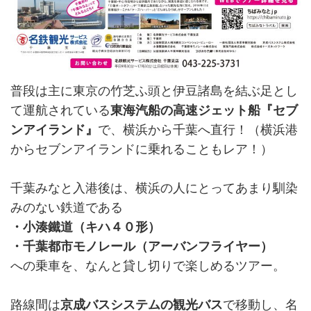
普段は主に東京の竹芝ふ頭と伊豆諸島を結ぶ足とし
て運航されている
東海汽船の高速ジェット船『セブ
ンアイランド』
で、横浜から千葉へ直行！（横浜港
からセブンアイランドに乗れることもレア！）
千葉みなと入港後は、横浜の人にとってあまり馴染
みのない鉄道である
・小湊鐵道（キハ４０形）
・千葉都市モノレール（アーバンフライヤー）
への乗車を、なんと貸し切りで楽しめるツアー。
路線間は
京成バスシステムの観光バス
で移動し、名