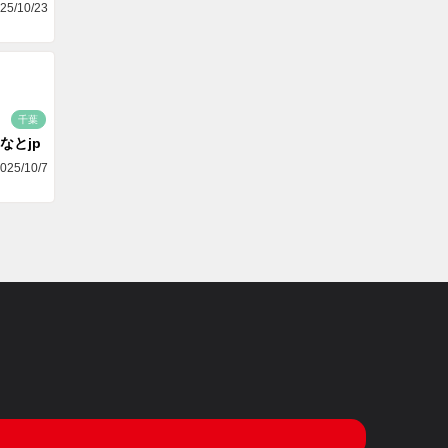
25/10/23
千葉
なとjp
025/10/7