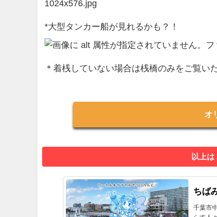
*大型タンカー船が見れるかも？！
＊着桟していない場合は桟橋のみをご覧い
オ
以上は
ちばみ
千葉市