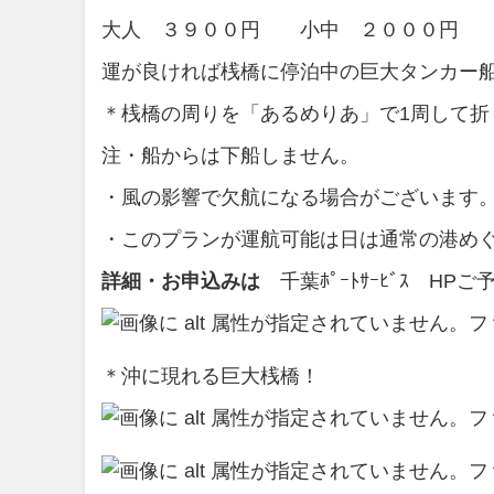
大人 ３９００円 小中 ２０００円
運が良ければ桟橋に停泊中の巨大タンカー
＊桟橋の周りを「あるめりあ」で1周して折
注・船からは下船しません。
・風の影響で欠航になる場合がございます
・このプランが運航可能は日は通常の港め
詳細・お申込みは
千葉ﾎﾟｰﾄｻｰﾋﾞｽ H
＊沖に現れる巨大桟橋！