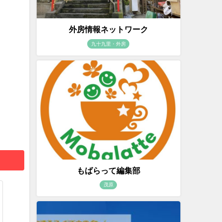
外房情報ネットワーク
九十九里・外房
もばらって編集部
茂原