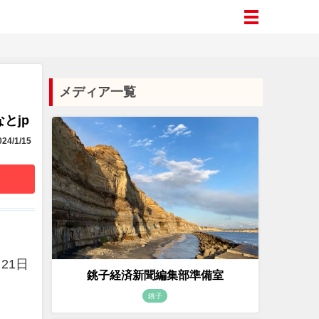
メディア一覧
とjp
24/1/15
21日
銚子経済新聞編集部準備室
銚子