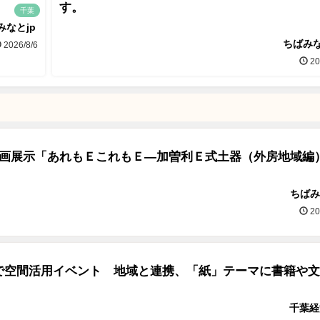
す。
千葉
みなとjp
ちばみな
2026/8/6
20
企画展示「あれもＥこれもＥ―加曽利Ｅ式土器（外房地域編
ちばみ
20
で空間活用イベント 地域と連携、「紙」テーマに書籍や文
千葉経