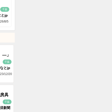
千葉
とjp
26/8/5
）―」
千葉
なとjp
23/12/20
房具
千葉
済新聞