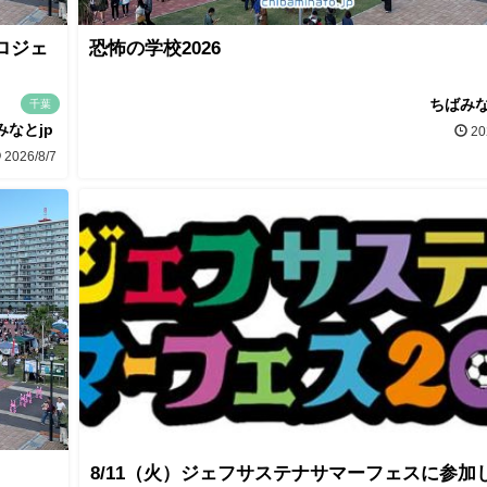
ロジェ
恐怖の学校2026
ちばみな
千葉
みなとjp
20
2026/8/7
8/11（火）ジェフサステナサマーフェスに参加