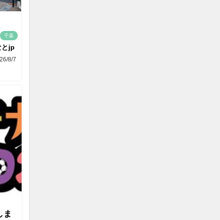
千葉
とjp
26/8/7
しま