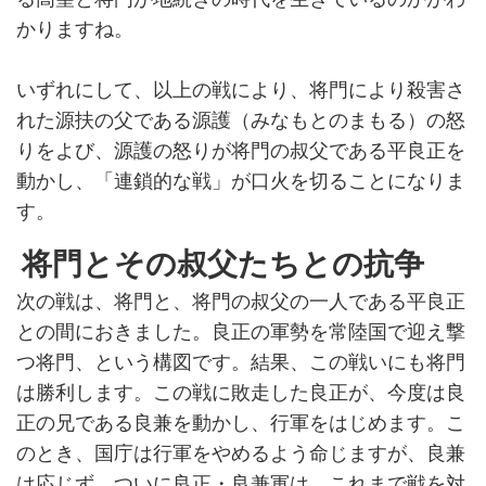
かりますね。
いずれにして、以上の戦により、将門により殺害さ
れた源扶の父である源護（みなもとのまもる）の怒
りをよび、源護の怒りが将門の叔父である平良正を
動かし、「連鎖的な戦」が口火を切ることになりま
す。
将門とその叔父たちとの抗争
次の戦は、将門と、将門の叔父の一人である平良正
との間におきました。良正の軍勢を常陸国で迎え撃
つ将門、という構図です。結果、この戦いにも将門
は勝利します。この戦に敗走した良正が、今度は良
正の兄である良兼を動かし、行軍をはじめます。こ
のとき、国庁は行軍をやめるよう命じますが、良兼
は応じず、ついに良正・良兼軍は、これまで戦を対