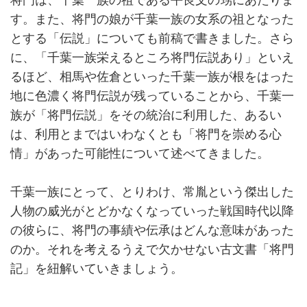
将門は、千葉一族の祖である平良文の甥にあたりま
す。また、将門の娘が千葉一族の女系の祖となった
とする「伝説」についても前稿で書きました。さら
に、「千葉一族栄えるところ将門伝説あり」といえ
るほど、相馬や佐倉といった千葉一族が根をはった
地に色濃く将門伝説が残っていることから、千葉一
族が「将門伝説」をその統治に利用した、あるい
は、利用とまではいわなくとも「将門を崇める心
情」があった可能性について述べてきました。
千葉一族にとって、とりわけ、常胤という傑出した
人物の威光がとどかなくなっていった戦国時代以降
の彼らに、将門の事績や伝承はどんな意味があった
のか。それを考えるうえで欠かせない古文書「将門
記」を紐解いていきましょう。