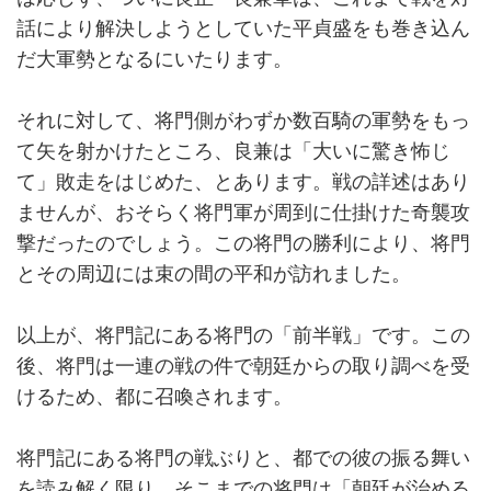
話により解決しようとしていた平貞盛をも巻き込ん
だ大軍勢となるにいたります。
それに対して、将門側がわずか数百騎の軍勢をもっ
て矢を射かけたところ、良兼は「大いに驚き怖じ
て」敗走をはじめた、とあります。戦の詳述はあり
ませんが、おそらく将門軍が周到に仕掛けた奇襲攻
撃だったのでしょう。この将門の勝利により、将門
とその周辺には束の間の平和が訪れました。
以上が、将門記にある将門の「前半戦」です。この
後、将門は一連の戦の件で朝廷からの取り調べを受
けるため、都に召喚されます。
将門記にある将門の戦ぶりと、都での彼の振る舞い
を読み解く限り、そこまでの将門は「朝廷が治める