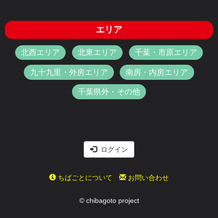
エリア
北西エリア
北東エリア
千葉・市原エリア
九十九里・外房エリア
南房・内房エリア
千葉県外・その他
ログイン
ちばごとについて
お問い合わせ
© chibagoto project