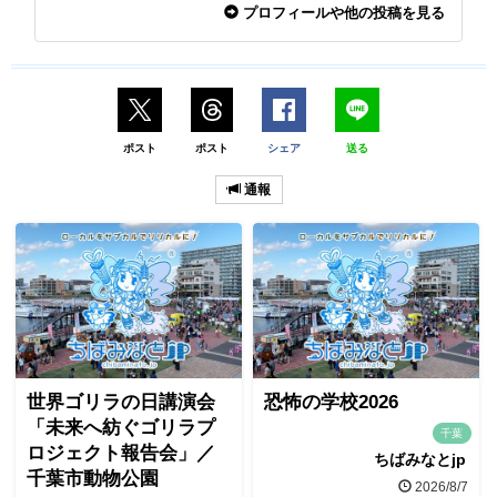
プロフィールや他の投稿を見る
ポスト
ポスト
シェア
送る
通報
世界ゴリラの日講演会
恐怖の学校2026
「未来へ紡ぐゴリラプ
千葉
ロジェクト報告会」／
ちばみなとjp
千葉市動物公園
2026/8/7