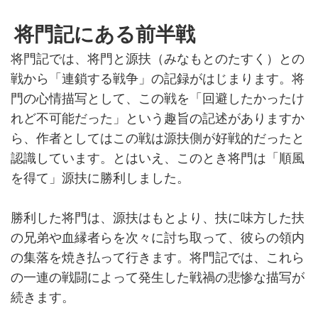
将門記にある前半戦
将門記では、将門と源扶（みなもとのたすく）との
戦から「連鎖する戦争」の記録がはじまります。将
門の心情描写として、この戦を「回避したかったけ
れど不可能だった」という趣旨の記述がありますか
ら、作者としてはこの戦は源扶側が好戦的だったと
認識しています。とはいえ、このとき将門は「順風
を得て」源扶に勝利しました。
勝利した将門は、源扶はもとより、扶に味方した扶
の兄弟や血縁者らを次々に討ち取って、彼らの領内
の集落を焼き払って行きます。将門記では、これら
の一連の戦闘によって発生した戦禍の悲惨な描写が
続きます。