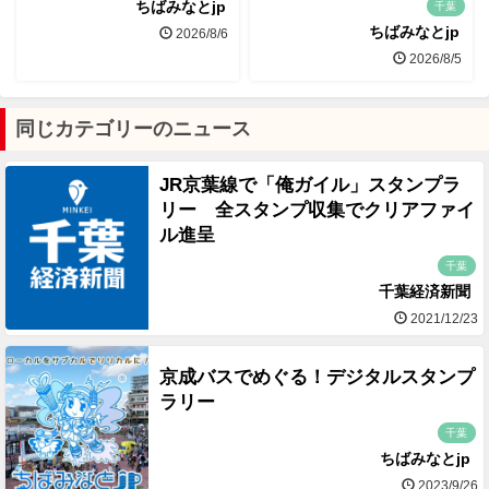
ちばみなとjp
千葉
ちばみなとjp
2026/8/6
2026/8/5
同じカテゴリーのニュース
JR京葉線で「俺ガイル」スタンプラ
リー 全スタンプ収集でクリアファイ
ル進呈
千葉
千葉経済新聞
2021/12/23
京成バスでめぐる！デジタルスタンプ
ラリー
千葉
ちばみなとjp
2023/9/26