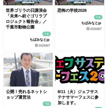
世界ゴリラの日講演会
恐怖の学校2026
「未来へ紡ぐゴリラプ
千葉
ロジェクト報告会」／
ちばみなとjp
千葉市動物公園
2026/8/7
千葉
ちばみなとjp
2026/8/7
公開！売れるネットシ
8/11（火）ジェフサス
ョップ運営法
テナサマーフェスに参
加します。
千葉