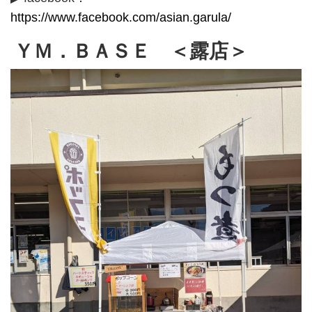
https://www.facebook.com/asian.garula/
ＹＭ．ＢＡＳＥ ＜露店＞