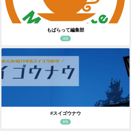
もばらって編集部
茂原
#スイゴウナウ
香取