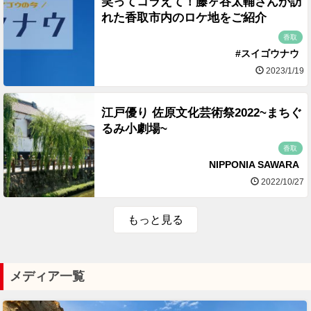
笑ってコラえて！藤ヶ谷太輔さんが訪
れた香取市内のロケ地をご紹介
香取
#スイゴウナウ
2023/1/19
江戸優り 佐原文化芸術祭2022~まちぐ
るみ小劇場~
香取
NIPPONIA SAWARA
2022/10/27
もっと見る
メディア一覧