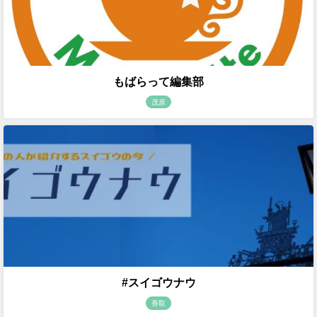
もばらって編集部
茂原
#スイゴウナウ
香取