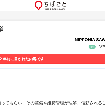
弾
NIPPONIA SA
20
香取
 2 年前に書かれた内容です
知ってもらい、その整備や維持管理が理解、信頼される