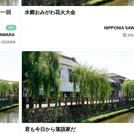
十一回
水郷おみがわ花火大会
NIPPONIA SA
香取
SAWARA
202
2026/8/6
君も今日から落語家だ