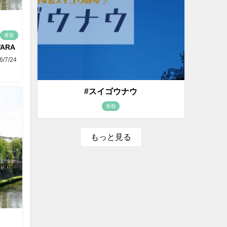
香取
WARA
6/7/24
#スイゴウナウ
香取
もっと見る