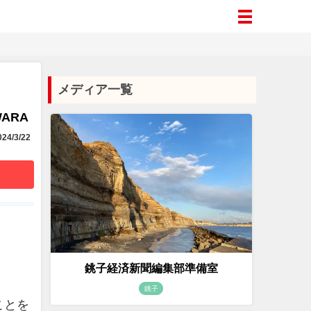
メディア一覧
WARA
24/3/22
銚子経済新聞編集部準備室
銚子
ことを