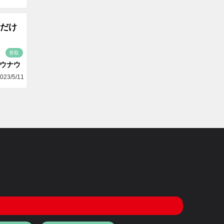
だけ
香取
ゴウナウ
023/5/11