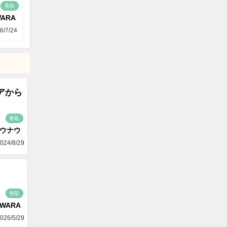
香取
WARA
6/7/24
アから
香取
ゴウナウ
024/8/29
香取
AWARA
026/5/29