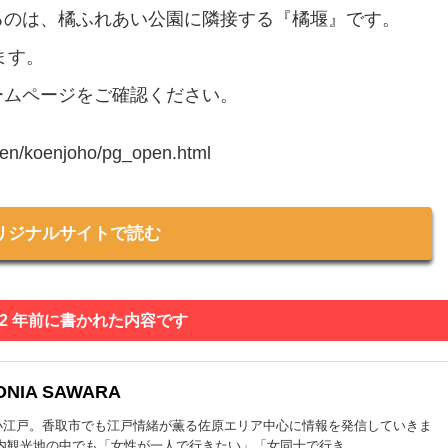
るのは、橘ふれあい公園に隣接する『橘堰』です。
ます。
ームページをご確認ください。
_koen/koenjoho/pg_open.html
リジナルサイトで読む
 2 年前に書かれた内容です
ONIA SAWARA
小江戸。香取市でも江戸情緒が薫る佐原エリア中心に情報を発信していきま
内観光地の中でも「女性が一人で行きたい」「女同士で行き...