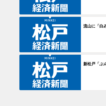
流山に「白
新松戸「ぶ