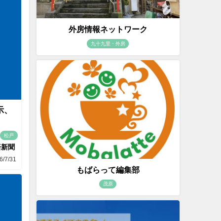
外房情報ネットワーク
九十九里・外房
示、
松戸
済新聞
6/7/31
もばらって編集部
茂原