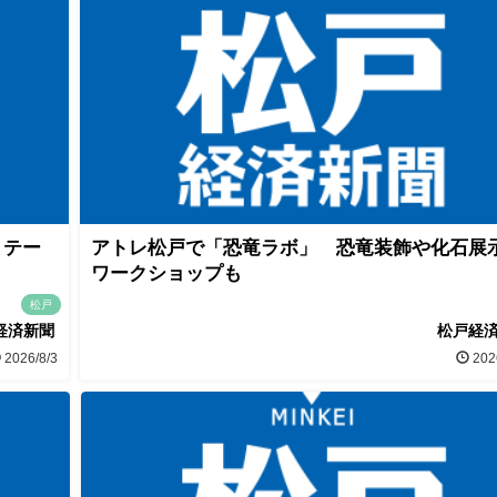
」テー
アトレ松戸で「恐竜ラボ」 恐竜装飾や化石展
ワークショップも
松戸
経済新聞
松戸経
2026/8/3
202