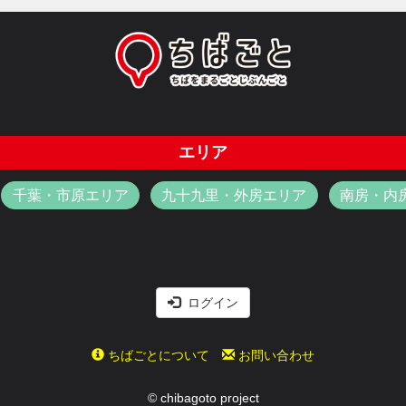
エリア
千葉・市原エリア
九十九里・外房エリア
南房・内
ログイン
ちばごとについて
お問い合わせ
© chibagoto project