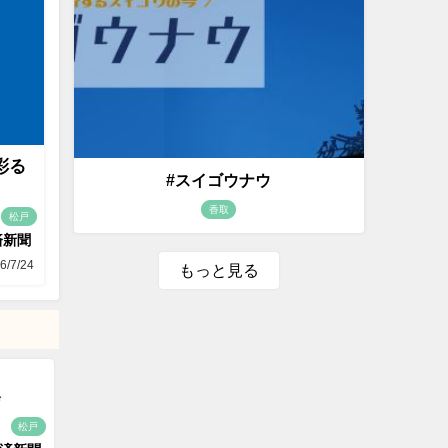
彩る
#スイゴウナウ
香取
松戸
済新聞
6/7/24
もっと見る
会
松戸