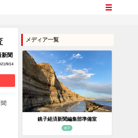
査
メディア一覧
済新聞
21/9/14
新聞
銚子経済新聞編集部準備室
銚子