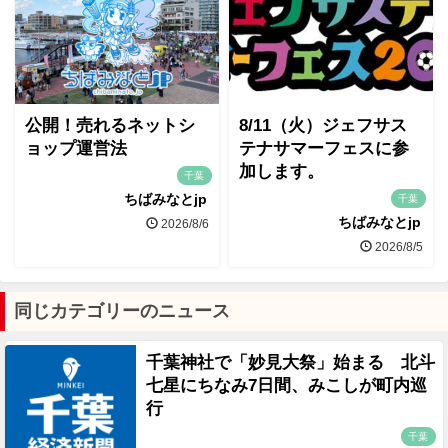
公開！売れるネットシ
8/11（火）ジェフサス
ョップ運営法
テナサマーフェスに参
加します。
千葉
ちばみなとjp
千葉
ちばみなとjp
2026/8/6
2026/8/5
同じカテゴリーのニュース
千葉神社で「妙見大祭」始まる 北斗
七星にちなみ7日間、みこしが町内巡
行
千葉