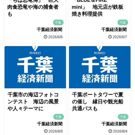
「ちば恐竜博」 巨大
「BLUE＆FIRE
肉食恐竜や海の捕食者
mini」 地元店が鉄板
も
焼き料理提供
千葉
千葉
千葉経済新聞
千葉経済新聞
2026/8/8
2026/8/7
千葉市の海辺フォトコ
千葉ポートタワーで夏
ンテスト 海辺の風景
の催し 縁日や観光船
や人々テーマに
共通パスも
千葉
千葉
千葉経済新聞
千葉経済新聞
2026/8/6
2026/8/4