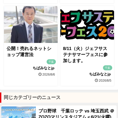
公開！売れるネットシ
8/11（火）ジェフサス
ョップ運営法
テナサマーフェスに参
加します。
千葉
ちばみなとjp
千葉
ちばみなとjp
2026/8/6
2026/8/5
同じカテゴリーのニュース
プロ野球 千葉ロッテ vs 埼玉西武 ＠
ZOZOマリンスタジアム＜6/21(火曜)