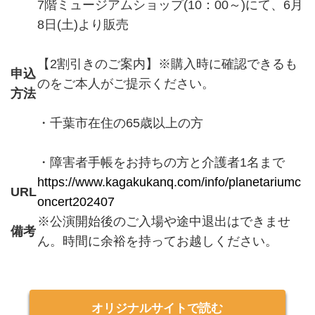
7階ミュージアムショップ(10：00～)にて、6月
8日(土)より販売
【2割引きのご案内】※購入時に確認できるも
申込
のをご本人がご提示ください。
方法
・千葉市在住の65歳以上の方
・障害者手帳をお持ちの方と介護者1名まで
https://www.kagakukanq.com/info/planetariumc
URL
oncert202407
※公演開始後のご入場や途中退出はできませ
備考
ん。時間に余裕を持ってお越しください。
オリジナルサイトで読む