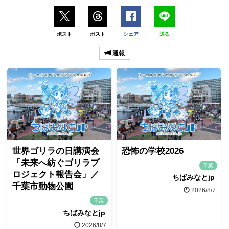
ポスト
ポスト
シェア
送る
通報
世界ゴリラの日講演会
恐怖の学校2026
「未来へ紡ぐゴリラプ
千葉
ロジェクト報告会」／
ちばみなとjp
千葉市動物公園
2026/8/7
千葉
ちばみなとjp
2026/8/7