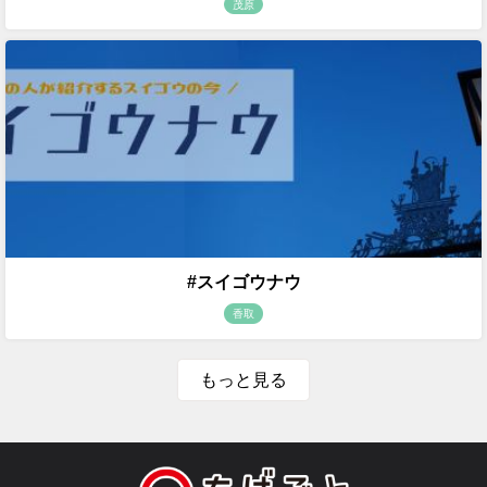
茂原
#スイゴウナウ
香取
もっと見る