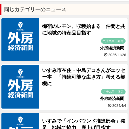
同じカテゴリーのニュース
御宿のレモン、収穫始まる 仲間と共
に地域の特産品目指す
九十九里・外房
外房経済新聞
2025/11/26
いすみ市在住・中島デコさんがエッセ
ー本 「持続可能な生き方」考える契
機に
九十九里・外房
外房経済新聞
2024/4/4
いすみで「インバウンド推進部会」発
足 地域で協力、底上げ目指す