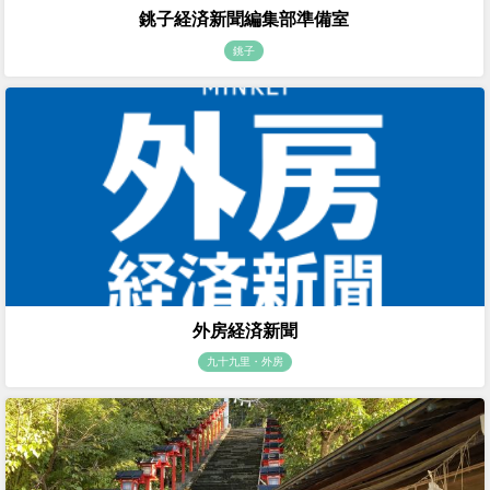
銚子経済新聞編集部準備室
銚子
外房経済新聞
九十九里・外房