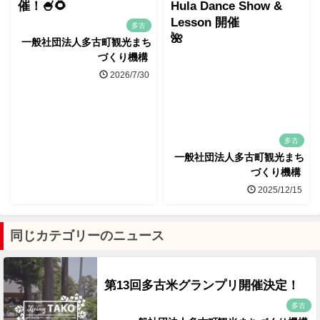
催！🍧🌻
Hula Dance Show &
Lesson 開催
多古
🌺
一般社団法人多古町観光まち
づくり機構
2026/7/30
多古
一般社団法人多古町観光まち
づくり機構
2025/12/15
同じカテゴリーのニュース
第13回多古米グランプリ開催決定！
多古