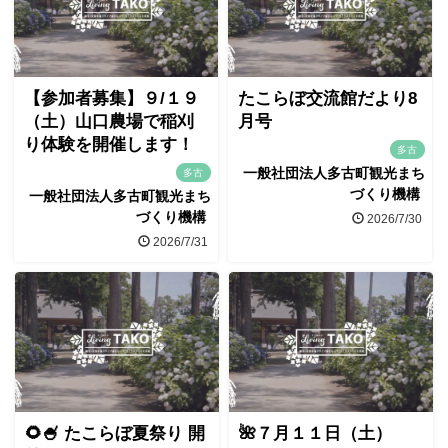
【参加者募集】９/１９
たこらぼ交流館だより8
（土）山口農場で稲刈
月号
り体験を開催します！
多古
一般社団法人多古町観光まち
多古
づくり機構
一般社団法人多古町観光まち
づくり機構
2026/7/30
2026/7/31
🌻🍧 たこらぼ夏祭り 開
🌺７月１１日（土）