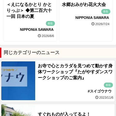
＜えになるかとり かと
水郷おみがわ花火大会
りっぷ＞ ◆第二百六十
香取
一回 日本の夏
NIPPONIA SAWARA
香取
2026/7/24
NIPPONIA SAWARA
2026/8/6
同じカテゴリーのニュース
お寺で心とカラダを見つめて動かす身
体ワークショップ『たがやすダンスワ
ークショップのご案内』
香取
#スイゴウナウ
2023/11/6
すぐれものが入ってるよ！