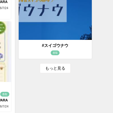
WARA
6/7/24
#スイゴウナウ
香取
もっと見る
香取
WARA
6/7/24