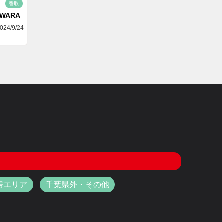
香取
AWARA
024/9/24
房エリア
千葉県外・その他