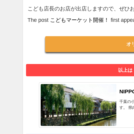
こども店長のお店が出店しますので、ぜひ
The post
こどもマーケット開催！
first app
オ
以上は
NIPP
千葉の
す。 県