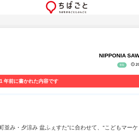
NIPPONIA SA
20
香取
 1 年前に書かれた内容です
・町並み・夕涼み 盆ふぇすた”に合わせて、“こどもマーケ