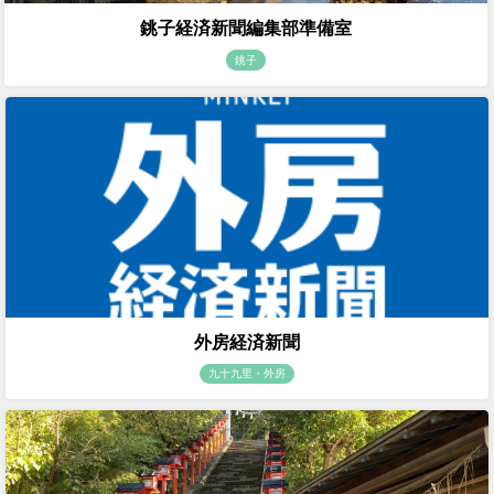
銚子経済新聞編集部準備室
銚子
外房経済新聞
九十九里・外房