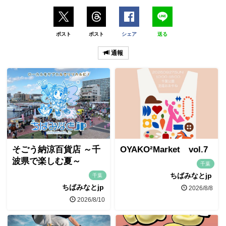
ポスト
ポスト
シェア
送る
通報
そごう納涼百貨店 ～千
OYAKO²Market vol.7
波県で楽しむ夏～
千葉
ちばみなとjp
千葉
ちばみなとjp
2026/8/8
2026/8/10