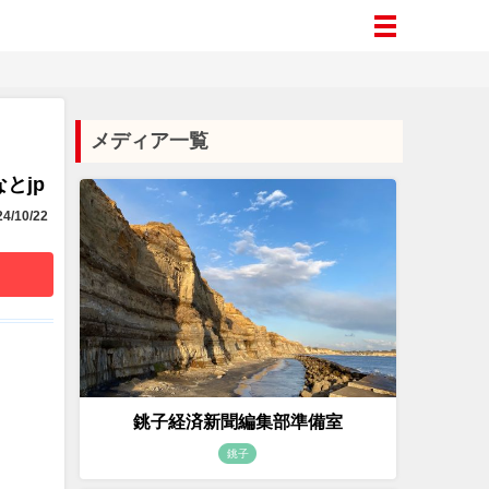
メディア一覧
とjp
4/10/22
銚子経済新聞編集部準備室
銚子