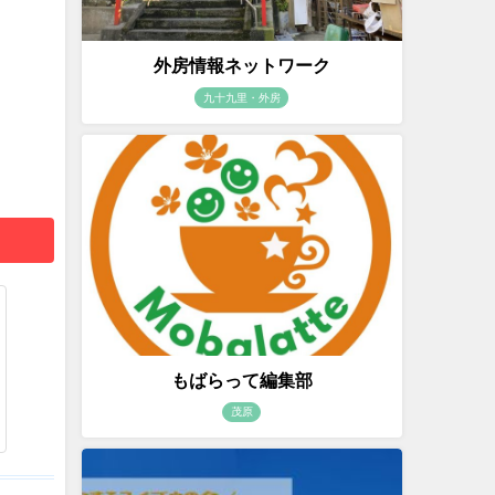
外房情報ネットワーク
九十九里・外房
もばらって編集部
茂原