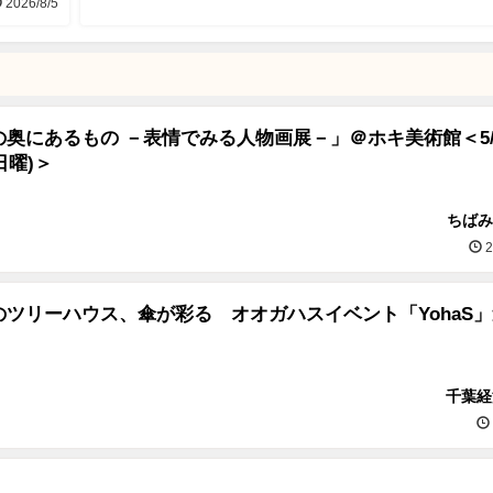
2026/8/5
奥にあるもの －表情でみる人物画展－」＠ホキ美術館＜5/2
(日曜)＞
ちばみ
2
のツリーハウス、傘が彩る オオガハスイベント「YohaS
千葉経