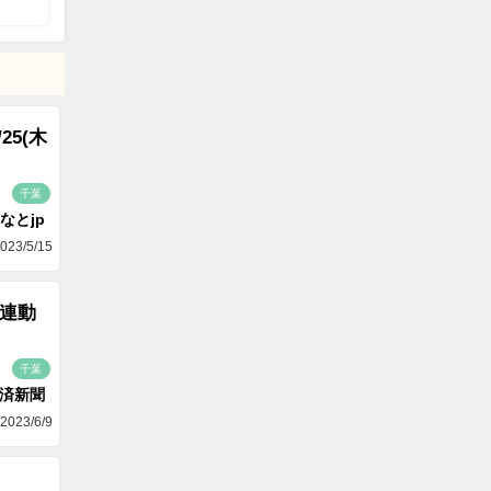
5(木
千葉
なとjp
023/5/15
」連動
千葉
済新聞
2023/6/9