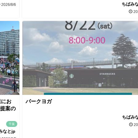
ちばみな
2026/8/6
20
業にお
パークヨガ
画提案の
ちばみな
千葉
20
みなとjp