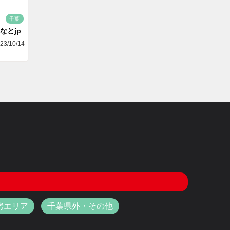
千葉
なとjp
23/10/14
房エリア
千葉県外・その他