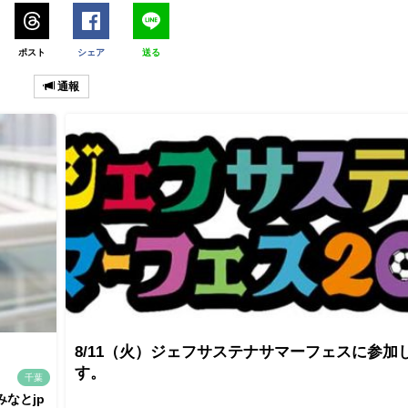
ポスト
シェア
送る
通報
8/11（火）ジェフサステナサマーフェスに参加
す。
千葉
みなとjp