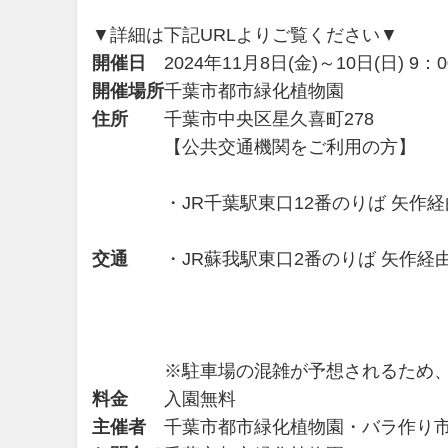
▼詳細は下記URLよりご覧ください▼
開催日
2024年11月8日(金)～10日(日) 9：
開催場所
千葉市都市緑化植物園
住所
千葉市中央区星久喜町278
【公共交通機関をご利用の方】
・JR千葉駅東口12番のりば 矢作
交通
・JR蘇我駅東口2番のりば 矢作経
※駐車場の混雑が予想されるため
料金
入園無料
主催者
千葉市都市緑化植物園・バラ作り