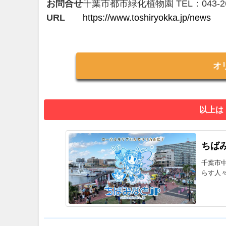
お問合せ
千葉市都市緑化植物園 TEL：043‐264
URL
https://www.toshiryokka.jp/news
オ
以上は
ちばみ
千葉市
らす人