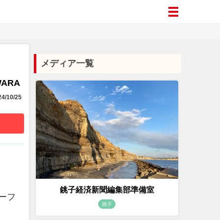
メディア一覧
WARA
4/10/25
銚子経済新聞編集部準備室
バーフ
銚子