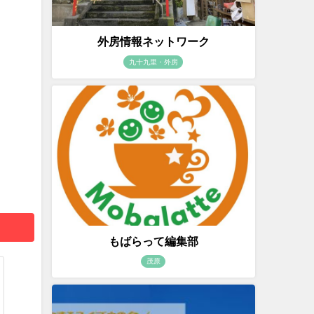
外房情報ネットワーク
九十九里・外房
もばらって編集部
茂原