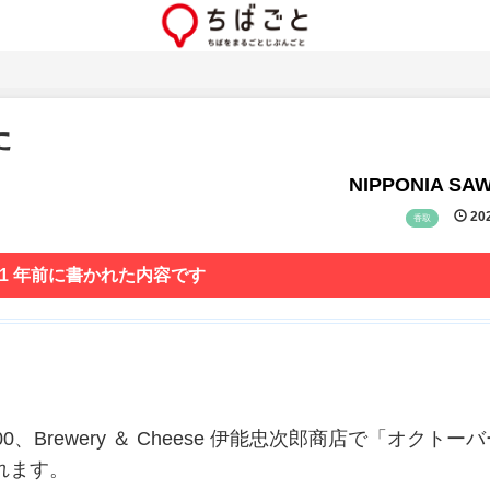
た
NIPPONIA SA
202
香取
 1 年前に書かれた内容です
5:00、Brewery ＆ Cheese 伊能忠次郎商店で「オクトー
れます。