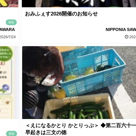
おみふぇす2026開催のお知らせ
香取
SAWARA
NIPPONIA SA
2026/7/24
202
＜えになるかとり かとりっぷ＞ ◆第二百六十
早起きは三文の徳
香取