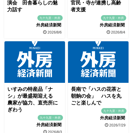
演会 田舎暮らしの魅
官民・寺が連携し高齢
力話す
者支援
九十九里・外房
九十九里・外房
外房経済新聞
外房経済新聞
2026/8/6
2026/8/4
いすみの特産品「ナ
長南で「ハスの花茶と
シ」が最盛期迎える
朝餉の会」 ハスを丸
農家が協力、直売所に
ごと楽しんで
ぎわう
九十九里・外房
外房経済新聞
九十九里・外房
外房経済新聞
2026/7/29
2026/8/3