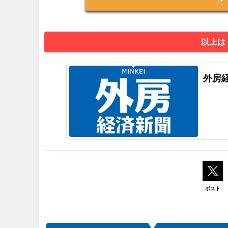
以上は
外房
ポスト