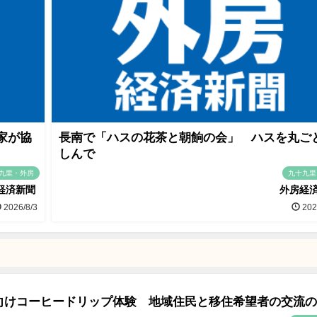
家が協
長南で「ハスの花茶と朝餉の会」 ハスを丸ご
しんで
九里・外房
九十九里
経済新聞
外房経
2026/8/3
202
向けコーヒードリップ体験 地域住民と移住希望者の交流の