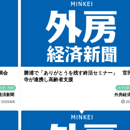
講演会
勝浦で「ありがとうを残す終活セミナー」 官
寺が連携し高齢者支援
九里・外房
九十九里
経済新聞
外房経
2026/8/6
20