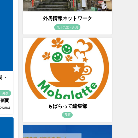
外房情報ネットワーク
九十九里・外房
民・
・外房
済新聞
もばらって編集部
26/8/4
茂原