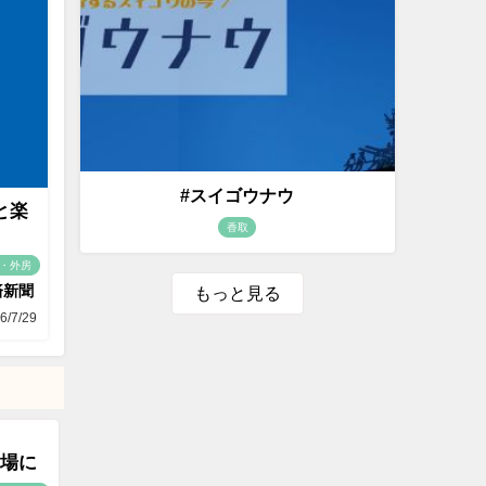
#スイゴウナウ
と楽
香取
・外房
済新聞
もっと見る
6/7/29
場に