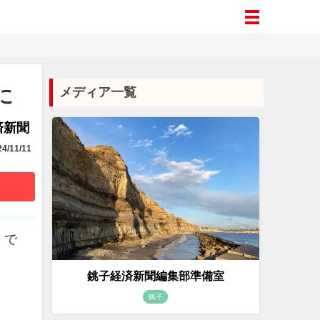
に
メディア一覧
済新聞
4/11/11
）で
銚子経済新聞編集部準備室
銚子