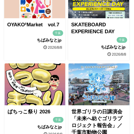
OYAKO²Market vol.7
SKATEBOARD
EXPERIENCE DAY
千葉
ちばみなとjp
千葉
ちばみなとjp
2026/8/8
2026/8/8
ばちっこ祭り 2026
世界ゴリラの日講演会
「未来へ紡ぐゴリラプ
千葉
ロジェクト報告会」／
ちばみなとjp
千葉市動物公園