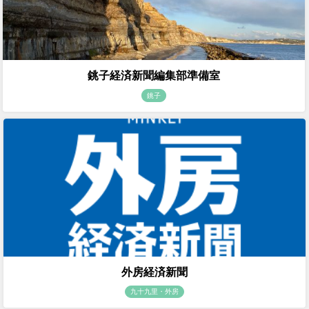
銚子経済新聞編集部準備室
銚子
外房経済新聞
九十九里・外房