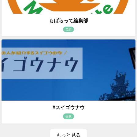
もばらって編集部
茂原
#スイゴウナウ
香取
もっと見る