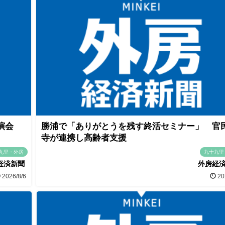
講演会
勝浦で「ありがとうを残す終活セミナー」 官
寺が連携し高齢者支援
九里・外房
九十九里
経済新聞
外房経
2026/8/6
20