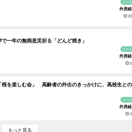
九十九
外房経
20
岸で一年の無病息災祈る「どんど焼き」
九十九
外房経
2
「桜を楽しむ会」 高齢者の外出のきっかけに、高校生との
九十九
外房経
2
もっと見る