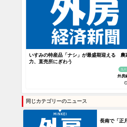
いすみの特産品「ナシ」が最盛期迎える 農
力、直売所にぎわう
九十
外房
同じカテゴリーのニュース
長南で「正