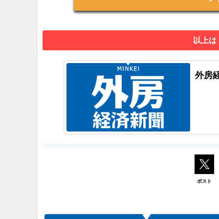
以上は
外房
ポスト