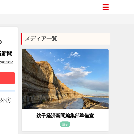
も
メディア一覧
済新聞
4/11/12
#外房
銚子経済新聞編集部準備室
銚子