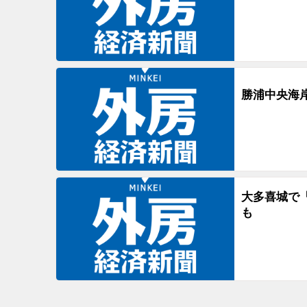
勝浦中央海
大多喜城で
も