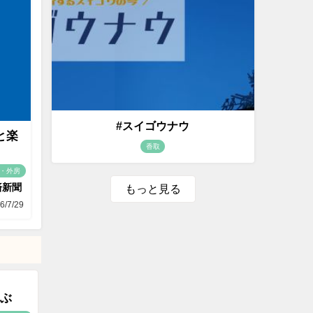
#スイゴウナウ
と楽
香取
・外房
済新聞
もっと見る
6/7/29
ぶ