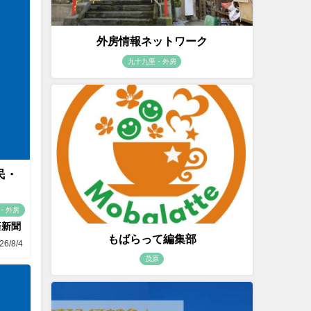
外房情報ネットワーク
九十九里・外房
民・
・外房
済新聞
もばらって編集部
26/8/4
茂原