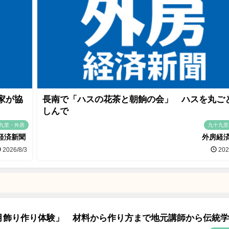
家が協
長南で「ハスの花茶と朝餉の会」 ハスを丸ご
しんで
九里・外房
九十九里
経済新聞
外房経
2026/8/3
202
月飾り作り体験」 材料から作り方まで地元講師から伝統学