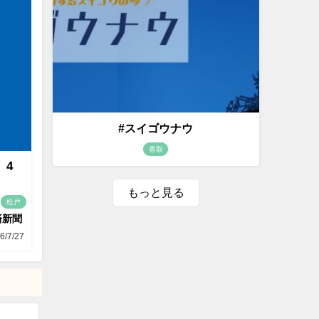
#スイゴウナウ
香取
 4
もっと見る
松戸
済新聞
6/7/27