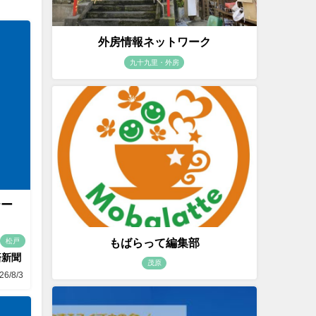
外房情報ネットワーク
九十九里・外房
テー
もばらって編集部
松戸
済新聞
茂原
26/8/3