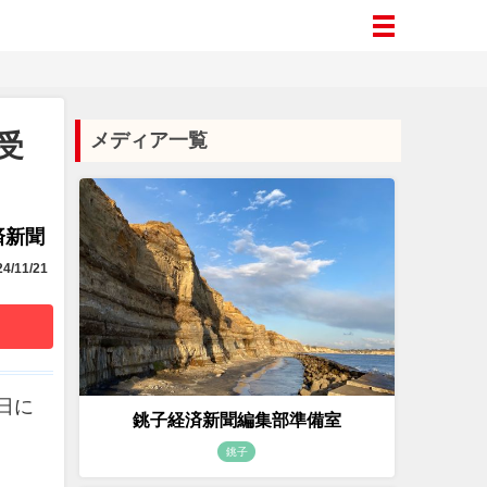
受
メディア一覧
済新聞
4/11/21
日に
銚子経済新聞編集部準備室
銚子