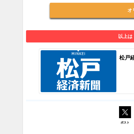
オ
以上は
松戸
ポスト