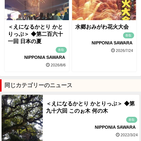
＜えになるかとり かと
水郷おみがわ花火大会
りっぷ＞ ◆第二百六十
香取
一回 日本の夏
NIPPONIA SAWARA
香取
2026/7/24
NIPPONIA SAWARA
2026/8/6
同じカテゴリーのニュース
＜えになるかとり かとりっぷ＞ ◆第
九十六回 このぉ木 何の木
香取
NIPPONIA SAWARA
2022/3/24