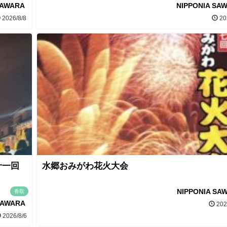
SAWARA
NIPPONIA SA
2026/8/8
20
十一回
水郷おみがわ花火大会
NIPPONIA SA
香取
SAWARA
202
2026/8/6