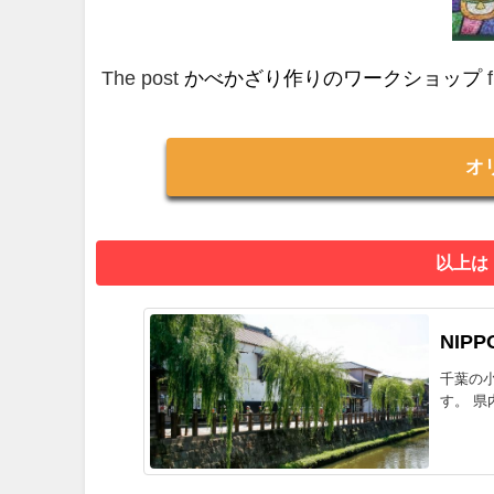
The post
かべかざり作りのワークショップ
f
オ
以上は
NIPP
千葉の
す。 県