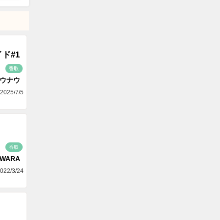
ド#1
香取
ゴウナウ
2025/7/5
香取
AWARA
022/3/24