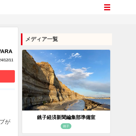
メディア一覧
WARA
4/12/11
銚子経済新聞編集部準備室
ップが
銚子