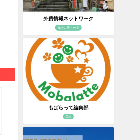
外房情報ネットワーク
九十九里・外房
もばらって編集部
茂原