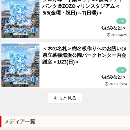
バンク＠ZOZOマリンスタジアム＜
5/5(金曜・祝日)～7(日曜)＞
千葉
ちばみなとjp
2023/4/25
＜木の名札＞樹名板作りへのお誘い@
県立幕張海浜公園パークセンター内会
議室＜1/23(日)＞
千葉
ちばみなとjp
2021/12/24
もっと見る
メディア一覧