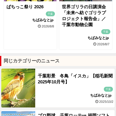
ばちっこ祭り 2026
世界ゴリラの日講演会
「未来へ紡ぐゴリラプ
千葉
ロジェクト報告会」／
ちばみなとjp
千葉市動物公園
2026/8/8
千葉
ちばみなとjp
2026/8/7
同じカテゴリーのニュース
千葉彩景 冬鳥「イスカ」【稲毛新聞
2025年10月号】
千葉
ちばみなとjp
2025/10/2
プロ野球 千葉ロッテvs.福岡ソフト