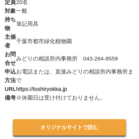
定員
20名
対象
一般
持ち
筆記用具
物
主催
千葉市都市緑化植物園
者
お問
みどりの相談所内事務所 043-264-9559
合せ
申込
お電話または、直接みどりの相談所内事務所ま
方法
で
URL
https://toshiryokka.jp
備考
※休園日は受け付けておりません。
オリジナルサイトで読む