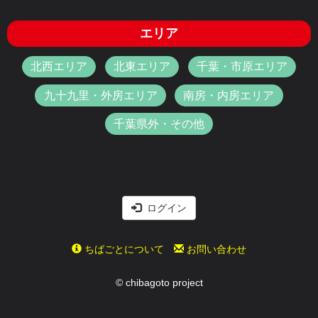
エリア
北西エリア
北東エリア
千葉・市原エリア
九十九里・外房エリア
南房・内房エリア
千葉県外・その他
ログイン
ちばごとについて
お問い合わせ
© chibagoto project