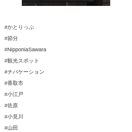
#かとりっぷ
#節分
#NipponiaSawara
#観光スポット
#チバケーション
#香取市
#小江戸
#佐原
#小見川
#山田