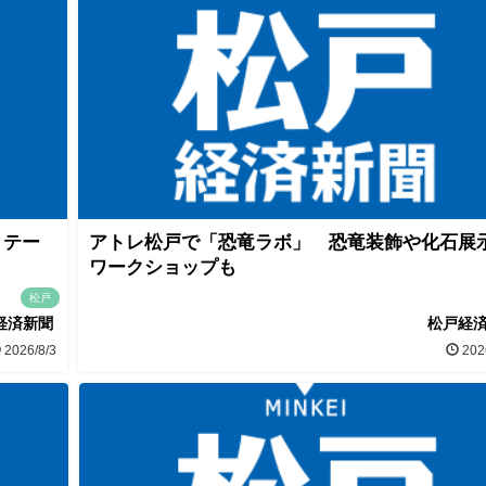
」テー
アトレ松戸で「恐竜ラボ」 恐竜装飾や化石展
ワークショップも
松戸
経済新聞
松戸経
2026/8/3
202