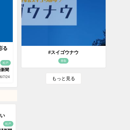
彩る
#スイゴウナウ
香取
松戸
済新聞
6/7/24
もっと見る
い
松戸