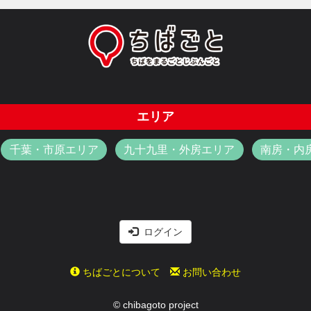
エリア
千葉・市原エリア
九十九里・外房エリア
南房・内
ログイン
ちばごとについて
お問い合わせ
© chibagoto project