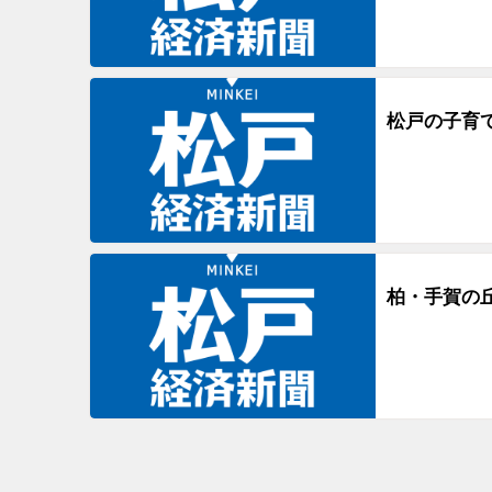
松戸の子育
柏・手賀の