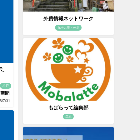
外房情報ネットワーク
九十九里・外房
示、
松戸
済新聞
6/7/31
もばらって編集部
茂原