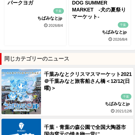
パークヨガ
DOG SUMMER
MARKET -犬の夏祭り
千葉
マーケット-
ちばみなとjp
千葉
2026/8/4
ちばみなとjp
2026/8/4
同じカテゴリーのニュース
千葉みなとクリスマスマーケット2021
＠千葉みなと旅客船さん橋＜12/12(日
曜)＞
千葉
ちばみなとjp
2021/12/6
千葉・青葉の森公園で全国大陶器市
国内窯元の焼き物一堂に