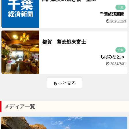
千葉
千葉経済新聞
2025/12/3
都賀 蕎麦処東富士
千葉
ちばみなとjp
2024/7/31
もっと見る
メディア一覧