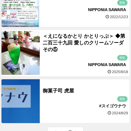
香取
NIPPONIA SAWARA
2022/12/23
＜えになるかとり かとりっぷ＞ ◆第
二百三十九回 愛しのクリームソーダ
その⑤
香取
NIPPONIA SAWARA
2025/9/18
御菓子司 虎屋
香取
#スイゴウナウ
2024/8/29