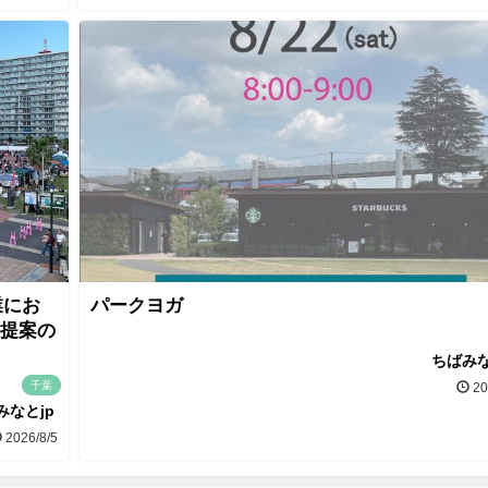
業にお
パークヨガ
画提案の
ちばみな
千葉
20
みなとjp
2026/8/5