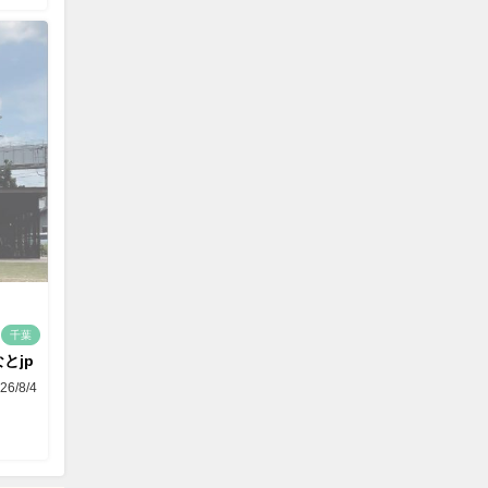
千葉
とjp
26/8/4