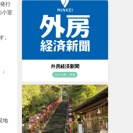
画発行
の小室
す。
外房経済新聞
）」
九十九里・外房
現地