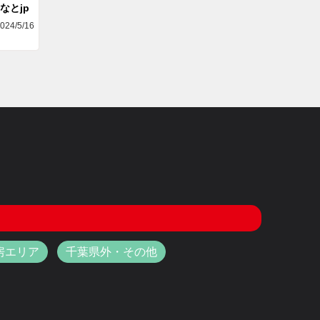
なとjp
024/5/16
房エリア
千葉県外・その他