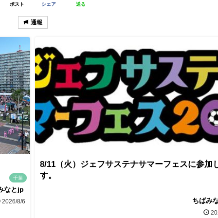
ポスト
シェア
送る
通報
8/11（火）ジェフサステナサマーフェスに参加
す。
千葉
みなとjp
ちばみな
2026/8/6
20