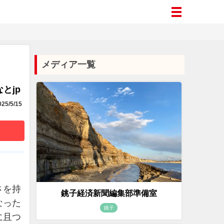
メディア一覧
とjp
25/5/15
さを持
銚子経済新聞編集部準備室
なった
銚子
に且つ