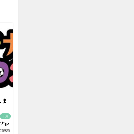
しま
千葉
とjp
26/8/5