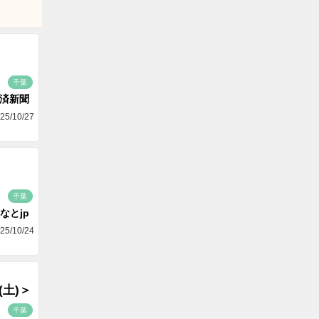
千葉
済新聞
25/10/27
千葉
なとjp
25/10/24
(土)＞
千葉