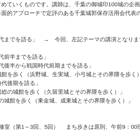
めていくものです。講師は、千葉の御城印100城の企
多面的アプローチで定評のある千葉城郭保存活用会代表
倉時代までを語る」 → 今回、左記テーマの講演となりま
時代前半までを語る」
時代後半から戦国時代前期までを語る」
の城館を歩く（浜野城、生実城、小弓城とその界隈を歩く
国時代後期を語る」
「房総の城館を歩く（久留里城とその界隈を歩く）」
房総の城館を歩く（東金城、成東城とその界隈を歩く）」
修室（第1～3回、5回） まち歩きは原則、午前9：00