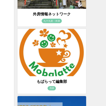
外房情報ネットワーク
九十九里・外房
もばらって編集部
茂原