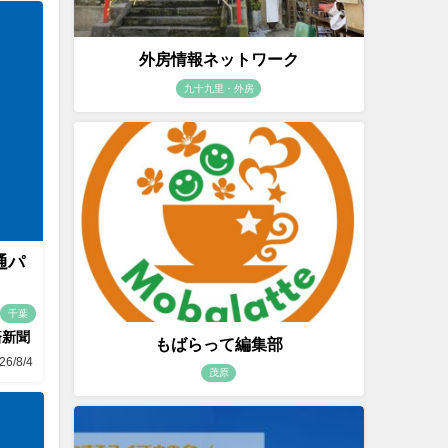
外房情報ネットワーク
九十九里・外房
通パ
千葉
済新聞
もばらって編集部
26/8/4
茂原