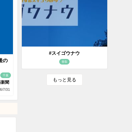
#スイゴウナウ
後の
香取
千葉
もっと見る
済新聞
6/7/31