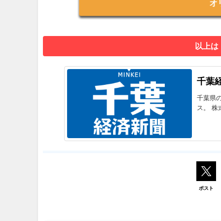
オ
以上は
千葉
千葉県
ス。 株
ポスト