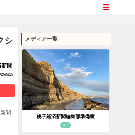
クシ
メディア一覧
済新聞
25/5/15
済新聞
銚子経済新聞編集部準備室
銚子